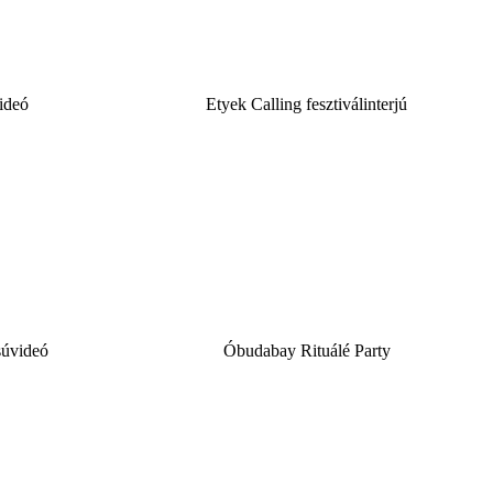
ideó
Etyek Calling fesztiválinterjú
súvideó
Óbudabay Rituálé Party