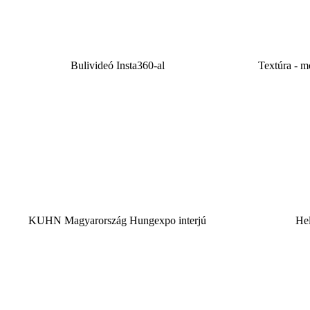
Bulivideó Insta360-al
Textúra - m
KUHN Magyarország Hungexpo interjú
Hel