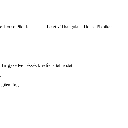
k: House Piknik
Fesztivál hangulat a House Pikniken
id irigykedve nézzék kreatív tartalmaidat.
.
gíteni fog.