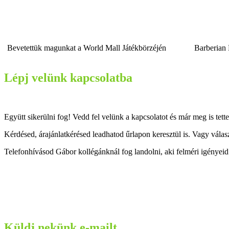
Bevetettük magunkat a World Mall Játékbörzéjén
Barberian
Lépj velünk kapcsolatba
Együtt sikerülni fog! Vedd fel velünk a kapcsolatot és már meg is tette
Kérdésed, árajánlatkérésed leadhatod űrlapon keresztül is. Vagy válasz
Telefonhívásod Gábor kollégánknál fog landolni, aki felméri igényeid 
Küldj nekünk e-mailt