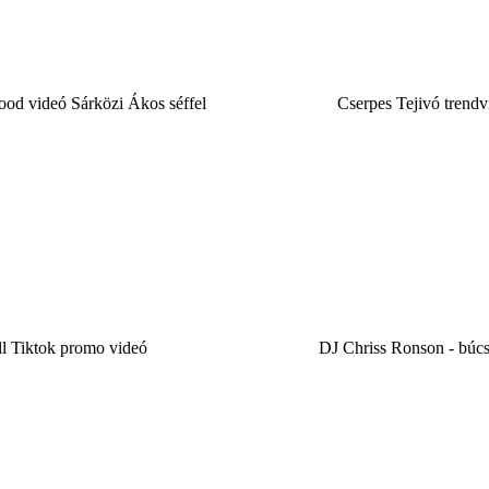
ood videó Sárközi Ákos séffel
Cserpes Tejivó trendv
l Tiktok promo videó
DJ Chriss Ronson - búc